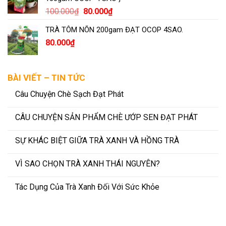
220.000₫.
là:
Giá
Giá
100.000
₫
80.000
₫
180.000₫.
gốc
hiện
TRÀ TÔM NÕN 200gam ĐẠT OCOP 4SAO.
là:
tại
80.000
₫
100.000₫.
là:
80.000₫.
BÀI VIẾT – TIN TỨC
Câu Chuyện Chè Sạch Đạt Phát
CÂU CHUYỆN SẢN PHẨM CHÈ ƯỚP SEN ĐẠT PHÁT
SỰ KHÁC BIỆT GIỮA TRÀ XANH VÀ HỒNG TRÀ
VÌ SAO CHỌN TRÀ XANH THÁI NGUYÊN?
Tác Dụng Của Trà Xanh Đối Với Sức Khỏe