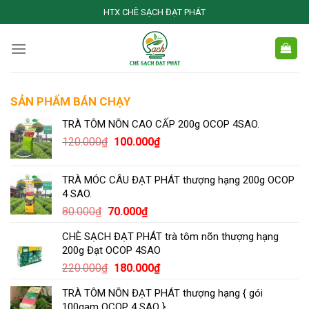
Skip
HTX CHÈ SẠCH ĐẠT PHÁT
to
content
SẢN PHẨM BÁN CHẠY
TRÀ TÔM NÕN CAO CẤP 200g OCOP 4SAO.
Giá
Giá
120.000
₫
100.000
₫
gốc
hiện
là:
tại
TRÀ MÓC CÂU ĐẠT PHÁT thượng hạng 200g OCOP
120.000₫.
là:
4 SAO.
100.000₫.
Giá
Giá
80.000
₫
70.000
₫
gốc
hiện
CHÈ SẠCH ĐẠT PHÁT trà tôm nõn thượng hạng
là:
tại
200g Đạt OCOP 4SAO
80.000₫.
là:
Giá
Giá
220.000
₫
180.000
₫
70.000₫.
gốc
hiện
TRÀ TÔM NÕN ĐẠT PHÁT thượng hạng { gói
là:
tại
100gam OCOP 4 SAO }