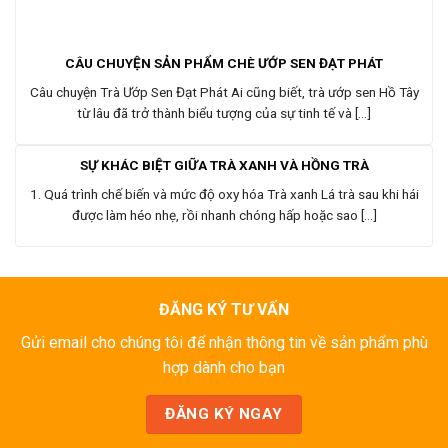
CÂU CHUYỆN SẢN PHẨM CHÈ ƯỚP SEN ĐẠT PHÁT
Câu chuyện Trà Ướp Sen Đạt Phát Ai cũng biết, trà ướp sen Hồ Tây
từ lâu đã trở thành biểu tượng của sự tinh tế và [...]
SỰ KHÁC BIỆT GIỮA TRÀ XANH VÀ HỒNG TRÀ
1. Quá trình chế biến và mức độ oxy hóa Trà xanh Lá trà sau khi hái
được làm héo nhẹ, rồi nhanh chóng hấp hoặc sao [...]
ĐĂNG KÝ TƯ VẤN
Gửi email cho chúng tôi để nhận thông tin về sản phẩm phù
hợp dành cho bạn
ĐĂNG KÝ NGAY