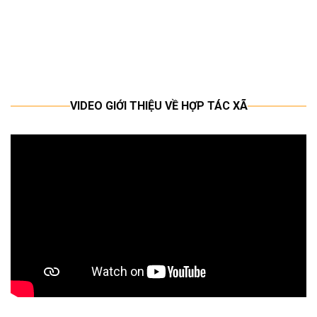
n
.000₫.
VIDEO GIỚI THIỆU VỀ HỢP TÁC XÃ