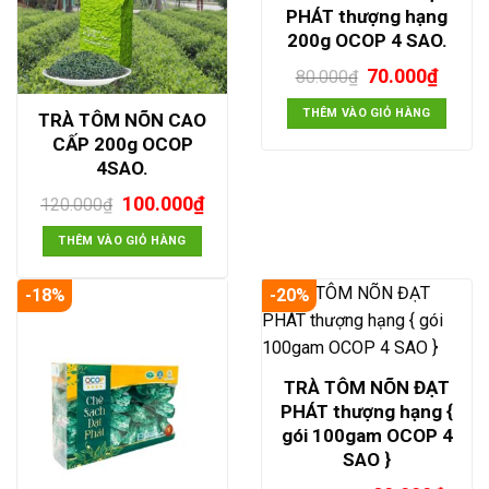
PHÁT thượng hạng
200g OCOP 4 SAO.
Giá
Giá
70.000
₫
80.000
₫
gốc
hiện
là:
tại
THÊM VÀO GIỎ HÀNG
TRÀ TÔM NÕN CAO
80.000₫.
là:
CẤP 200g OCOP
70.00
4SAO.
Giá
Giá
100.000
₫
120.000
₫
gốc
hiện
là:
tại
THÊM VÀO GIỎ HÀNG
120.000₫.
là:
100.000₫.
-18%
-20%
TRÀ TÔM NÕN ĐẠT
PHÁT thượng hạng {
gói 100gam OCOP 4
SAO }