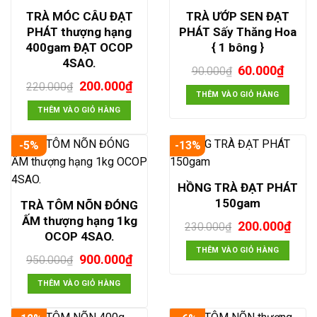
TRÀ MÓC CÂU ĐẠT
TRÀ ƯỚP SEN ĐẠT
PHÁT thượng hạng
PHÁT Sấy Thăng Hoa
400gam ĐẠT OCOP
{ 1 bông }
4SAO.
Giá
Giá
60.000
₫
90.000
₫
gốc
hiện
Giá
Giá
200.000
₫
220.000
₫
là:
tại
THÊM VÀO GIỎ HÀNG
gốc
hiện
90.000₫.
là:
là:
tại
THÊM VÀO GIỎ HÀNG
60.00
220.000₫.
là:
200.000₫.
-5%
-13%
HỒNG TRÀ ĐẠT PHÁT
150gam
TRÀ TÔM NÕN ĐÓNG
ẤM thượng hạng 1kg
Giá
Giá
200.000
₫
230.000
₫
OCOP 4SAO.
gốc
hiện
là:
tại
THÊM VÀO GIỎ HÀNG
Giá
Giá
900.000
₫
950.000
₫
230.000₫.
là:
gốc
hiện
200.
là:
tại
THÊM VÀO GIỎ HÀNG
950.000₫.
là:
900.000₫.