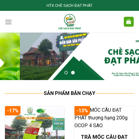
Skip
HTX CHÈ SẠCH ĐẠT PHÁT
to
content
SẢN PHẨM BÁN CHẠY
-17%
-13%
TRÀ MÓC CÂU ĐẠT