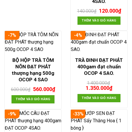
4SAO.
Giá
Giá
120.000
₫
140.000
₫
gốc
hiện
là:
tại
THÊM VÀO GIỎ HÀNG
140.000₫.
là:
120.
-7%
-4%
BỘ HỘP TRÀ TÔM
TRÀ ĐINH ĐẠT PHÁT
NÕN ĐẠT PHÁT
400gam đạt chuẩn
thượng hạng 500g
OCOP 4 SAO.
OCOP 4 SAO
1.400.000
₫
Giá
Giá
1.350.000
₫
Giá
Giá
560.000
₫
600.000
₫
gốc
hiện
gốc
hiện
là:
tại
THÊM VÀO GIỎ HÀNG
là:
tại
THÊM VÀO GIỎ HÀNG
1.400.000₫.
là:
600.000₫.
là:
1.350.00
560.000₫.
-9%
-33%