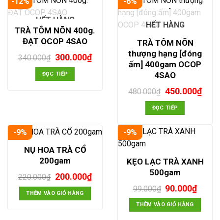
-12%
-6%
HẾT HÀNG
HẾT HÀNG
TRÀ TÔM NÕN 400g.
ĐẠT OCOP 4SAO
TRÀ TÔM NÕN
thượng hạng [đóng
Giá
Giá
300.000
₫
340.000
₫
ấm] 400gam OCOP
gốc
hiện
là:
tại
4SAO
ĐỌC TIẾP
340.000₫.
là:
Giá
Giá
450.000
₫
300.000₫.
480.000
₫
gốc
hiện
là:
tại
ĐỌC TIẾP
480.000₫.
là:
450.
-9%
-9%
NỤ HOA TRÀ CỔ
200gam
KẸO LẠC TRÀ XANH
500gam
Giá
Giá
200.000
₫
220.000
₫
gốc
hiện
Giá
Giá
90.000
₫
99.000
₫
là:
tại
THÊM VÀO GIỎ HÀNG
gốc
hiện
220.000₫.
là:
là:
tại
THÊM VÀO GIỎ HÀNG
200.000₫.
99.000₫.
là: