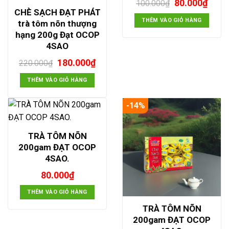
Giá
Giá
80.000
₫
100.000
₫
gốc
hiện
CHÈ SẠCH ĐẠT PHÁT
là:
tại
THÊM VÀO GIỎ HÀNG
trà tôm nõn thượng
100.000₫.
là:
hạng 200g Đạt OCOP
80.00
4SAO
Giá
Giá
180.000
₫
220.000
₫
gốc
hiện
là:
tại
THÊM VÀO GIỎ HÀNG
220.000₫.
là:
180.000₫.
-14%
TRÀ TÔM NÕN
200gam ĐẠT OCOP
4SAO.
80.000
₫
THÊM VÀO GIỎ HÀNG
TRÀ TÔM NÕN
200gam ĐẠT OCOP