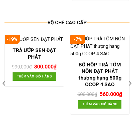
90.00
BỘ CHÈ CAO CẤP
-19%
-7%
TRÀ ƯỚP SEN ĐẠT
PHÁT
BỘ HỘP TRÀ TÔM
Giá
Giá
800.000
₫
990.000
₫
NÕN ĐẠT PHÁT
gốc
hiện
là:
tại
THÊM VÀO GIỎ HÀNG
thượng hạng 500g
990.000₫.
là:
OCOP 4 SAO
800.000₫.
Giá
Giá
560.000
₫
600.000
₫
gốc
hiện
là:
tại
THÊM VÀO GIỎ HÀNG
600.000₫.
là:
560.