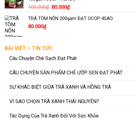
220.000₫.
là:
Giá
Giá
100.000
₫
80.000
₫
180.000₫.
gốc
hiện
TRÀ TÔM NÕN 200gam ĐẠT OCOP 4SAO.
là:
tại
80.000
₫
100.000₫.
là:
80.000₫.
BÀI VIẾT – TIN TỨC
Câu Chuyện Chè Sạch Đạt Phát
CÂU CHUYỆN SẢN PHẨM CHÈ ƯỚP SEN ĐẠT PHÁT
SỰ KHÁC BIỆT GIỮA TRÀ XANH VÀ HỒNG TRÀ
VÌ SAO CHỌN TRÀ XANH THÁI NGUYÊN?
Tác Dụng Của Trà Xanh Đối Với Sức Khỏe