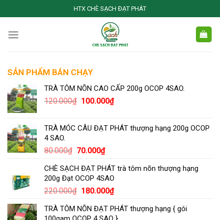
Skip
HTX CHÈ SẠCH ĐẠT PHÁT
to
content
SẢN PHẨM BÁN CHẠY
TRÀ TÔM NÕN CAO CẤP 200g OCOP 4SAO.
Giá
Giá
120.000
₫
100.000
₫
gốc
hiện
là:
tại
TRÀ MÓC CÂU ĐẠT PHÁT thượng hạng 200g OCOP
120.000₫.
là:
4 SAO.
100.000₫.
Giá
Giá
80.000
₫
70.000
₫
gốc
hiện
CHÈ SẠCH ĐẠT PHÁT trà tôm nõn thượng hạng
là:
tại
200g Đạt OCOP 4SAO
80.000₫.
là:
Giá
Giá
220.000
₫
180.000
₫
70.000₫.
gốc
hiện
TRÀ TÔM NÕN ĐẠT PHÁT thượng hạng { gói
là:
tại
100gam OCOP 4 SAO }