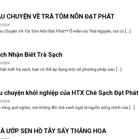
U CHUYỆN VỀ TRÀ TÔM NÕN ĐẠT PHÁT
2/2024
u Chuyện Về Trà Tôm Nõn Đạt Phát** Ở miền núi Thái Nguyên, nơi có [...]
ch Nhận Biết Trà Sạch
9/2024
hận biết trà sạch, bạn có thể áp dụng một số phương pháp sau: [...]
u chuyện khởi nghiệp của HTX Chè Sạch Đạt Phát
9/2024
 vùng quê nghèo, nơi những đồi chè xanh ngát là nguồn sống chính của [...]
À ƯỚP SEN HỒ TÂY SẤY THĂNG HOA