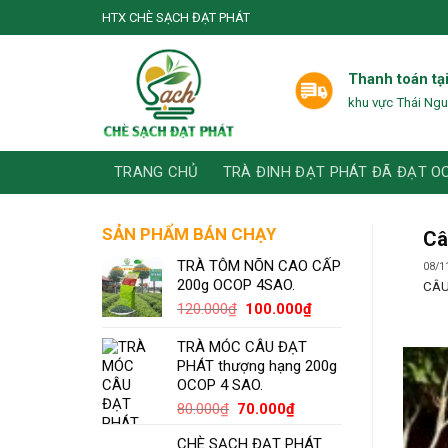
Skip
HTX CHÈ SẠCH ĐẠT PHÁT
to
content
Thanh toán tạ
khu vực Thái Ng
TRANG CHỦ
TRÀ ĐINH ĐẠT PHÁT ĐÃ ĐẠT O
SẢN PHẨM BÁN CHẠY
Câ
TRÀ TÔM NÕN CAO CẤP
08/1
200g OCOP 4SAO.
CÂU
Giá
Giá
120.000
₫
100.000
₫
gốc
hiện
là:
tại
TRÀ MÓC CÂU ĐẠT
120.000₫.
là:
PHÁT thượng hạng 200g
100.000₫.
OCOP 4 SAO.
Giá
Giá
80.000
₫
70.000
₫
gốc
hiện
CHÈ SẠCH ĐẠT PHÁT
là:
tại