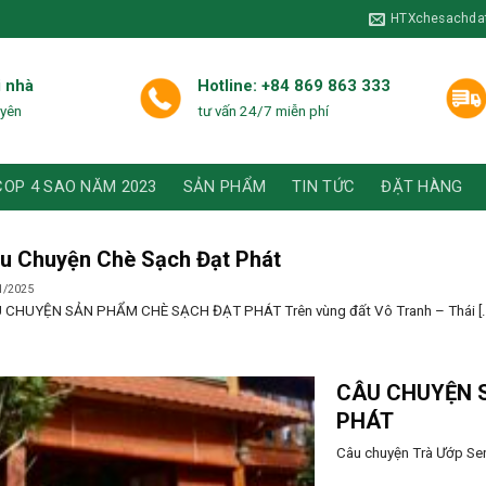
HTXchesachda
i nhà
Hotline: +84 869 863 333
uyên
tư vấn 24/7 miễn phí
COP 4 SAO NĂM 2023
SẢN PHẨM
TIN TỨC
ĐẶT HÀNG
u Chuyện Chè Sạch Đạt Phát
1/2025
 CHUYỆN SẢN PHẨM CHÈ SẠCH ĐẠT PHÁT Trên vùng đất Vô Tranh – Thái [..
CÂU CHUYỆN 
PHÁT
Câu chuyện Trà Ướp Sen 