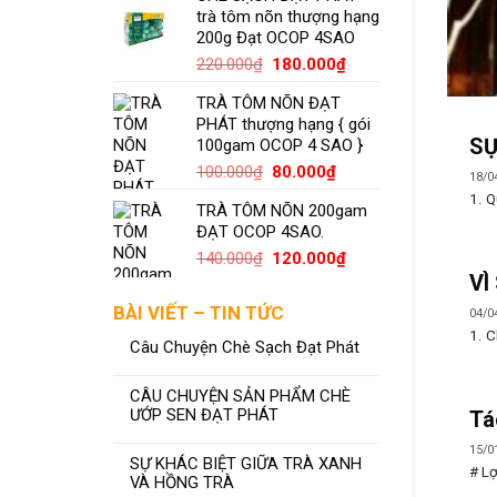
trà tôm nõn thượng hạng
80.000₫.
là:
200g Đạt OCOP 4SAO
70.000₫.
Giá
Giá
220.000
₫
180.000
₫
gốc
hiện
TRÀ TÔM NÕN ĐẠT
là:
tại
PHÁT thượng hạng { gói
220.000₫.
là:
SỰ
100gam OCOP 4 SAO }
180.000₫.
Giá
Giá
100.000
₫
80.000
₫
18/0
gốc
hiện
1. Q
TRÀ TÔM NÕN 200gam
là:
tại
ĐẠT OCOP 4SAO.
100.000₫.
là:
80.000₫.
Giá
Giá
140.000
₫
120.000
₫
gốc
hiện
VÌ
là:
tại
BÀI VIẾT – TIN TỨC
04/0
140.000₫.
là:
1. C
120.000₫.
Câu Chuyện Chè Sạch Đạt Phát
CÂU CHUYỆN SẢN PHẨM CHÈ
ƯỚP SEN ĐẠT PHÁT
Tá
15/0
SỰ KHÁC BIỆT GIỮA TRÀ XANH
# Lợ
VÀ HỒNG TRÀ