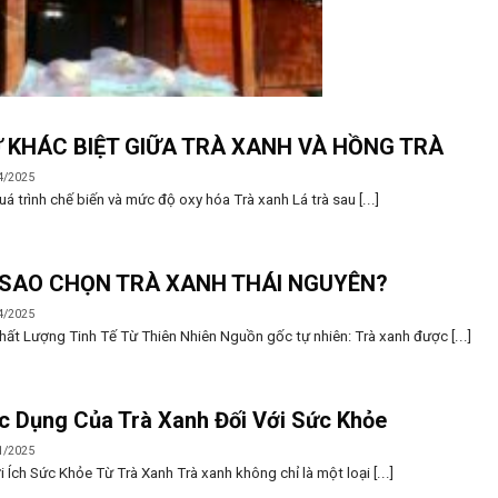
 KHÁC BIỆT GIỮA TRÀ XANH VÀ HỒNG TRÀ
4/2025
uá trình chế biến và mức độ oxy hóa Trà xanh Lá trà sau [...]
 SAO CHỌN TRÀ XANH THÁI NGUYÊN?
4/2025
hất Lượng Tinh Tế Từ Thiên Nhiên Nguồn gốc tự nhiên: Trà xanh được [...]
c Dụng Của Trà Xanh Đối Với Sức Khỏe
1/2025
i Ích Sức Khỏe Từ Trà Xanh Trà xanh không chỉ là một loại [...]