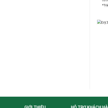
05/0
*Trà
GIỚI THIỆU
HỖ TRỢ KHÁCH H