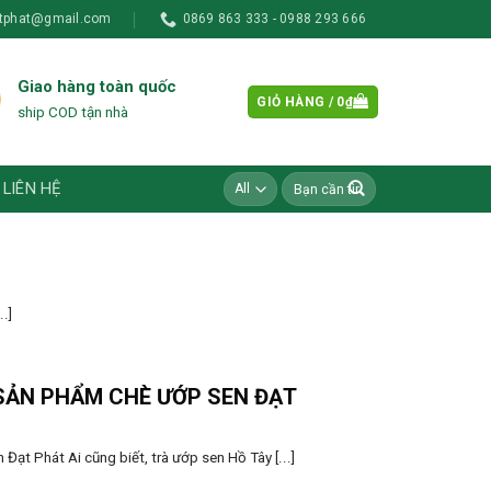
tphat@gmail.com
0869 863 333 - 0988 293 666
Giao hàng toàn quốc
GIỎ HÀNG /
0
₫
ship COD tận nhà
Tìm
LIÊN HỆ
kiếm:
.]
SẢN PHẨM CHÈ ƯỚP SEN ĐẠT
Đạt Phát Ai cũng biết, trà ướp sen Hồ Tây [...]