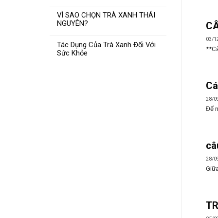
VÌ SAO CHỌN TRÀ XANH THÁI
NGUYÊN?
CÂ
03/1
Tác Dụng Của Trà Xanh Đối Với
**Câ
Sức Khỏe
Cá
28/0
Để n
câ
28/0
Giữa
TR