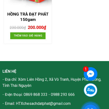
HỒNG TRÀ ĐẠT PHÁT
150gam
Giá
Giá
200.000
₫
230.000
₫
gốc
hiện
là:
tại
THÊM VÀO GIỎ HÀNG
230.000₫.
là:
200.000₫.
LIÊN HỆ
- Địa chỉ: Xóm Liên Hồng 2, Xã Vô Tranh, Huyện Phú Lương,
Tỉnh Thái Nguyên
- Điện thoại:
0869 868 333 - 0988 293 666
- Email:
HTXchesachdatphat@gmail.com