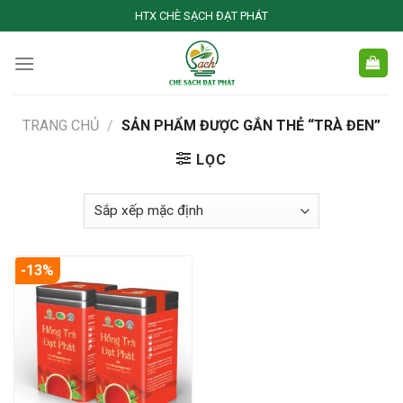
Skip
HTX CHÈ SẠCH ĐẠT PHÁT
to
content
TRANG CHỦ
/
SẢN PHẨM ĐƯỢC GẮN THẺ “TRÀ ĐEN”
LỌC
-13%