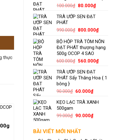
Giá
Giá
100.000
₫
80.000
₫
gốc
hiện
TRÀ ƯỚP SEN ĐẠT
là:
tại
PHÁT
100.000₫.
là:
80.000₫.
Giá
Giá
990.000
₫
800.000
₫
gốc
hiện
BỘ HỘP TRÀ TÔM NÕN
là:
tại
ĐẠT PHÁT thượng hạng
990.000₫.
là:
500g OCOP 4 SAO
800.000₫.
ng thực
Giá
Giá
600.000
₫
560.000
₫
gốc
hiện
TRÀ ƯỚP SEN ĐẠT
là:
tại
PHÁT Sấy Thăng Hoa { 1
600.000₫.
là:
bông }
560.000₫.
Giá
Giá
90.000
₫
60.000
₫
gốc
hiện
KẸO LẠC TRÀ XANH
là:
tại
500gam
-6%
90.000₫.
là:
60.000₫.
Giá
Giá
99.000
₫
90.000
₫
gốc
hiện
200g
là:
tại
BÀI VIẾT MỚI NHẤT
99.000₫.
là:
90.000₫.