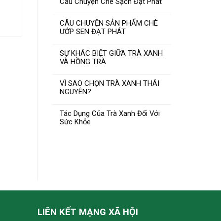
Câu Chuyện Chè Sạch Đạt Phát
iá
HẾT HÀNG
iện
i
CÂU CHUYỆN SẢN PHẨM CHÈ
:
ƯỚP SEN ĐẠT PHÁT
00.000₫.
SỰ KHÁC BIỆT GIỮA TRÀ XANH
VÀ HỒNG TRÀ
VÌ SAO CHỌN TRÀ XANH THÁI
TRÀ TÔM NÕN thượng hạng
NGUYÊN?
[đóng ấm] 400gam OCOP
4SAO
Tác Dụng Của Trà Xanh Đối Với
Giá
Giá
Sức Khỏe
450.000
₫
480.000
₫
gốc
hiện
là:
tại
ĐỌC TIẾP
480.000₫.
là:
450.000₫.
LIÊN KẾT MẠNG XÃ HỘI