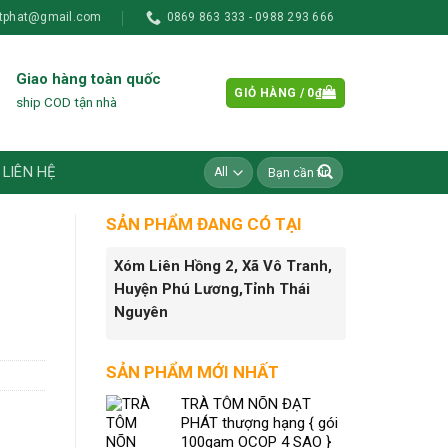
tphat@gmail.com
0869 863 333 - 0988 293 666
Giao hàng toàn quốc
GIỎ HÀNG /
0
₫
ship COD tận nhà
Tìm
LIÊN HỆ
kiếm:
SẢN PHẨM ĐANG CÓ TẠI
Xóm Liên Hồng 2, Xã Vô Tranh,
Huyện Phú Lương,Tỉnh Thái
Nguyên
SẢN PHẨM MỚI NHẤT
TRÀ TÔM NÕN ĐẠT
PHÁT thượng hạng { gói
100gam OCOP 4 SAO }