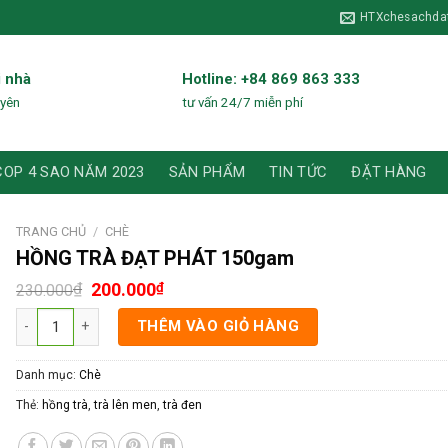
HTXchesachda
i nhà
Hotline: +84 869 863 333
uyên
tư vấn 24/7 miễn phí
COP 4 SAO NĂM 2023
SẢN PHẨM
TIN TỨC
ĐẶT HÀNG
TRANG CHỦ
/
CHÈ
HỒNG TRÀ ĐẠT PHÁT 150gam
Giá
Giá
₫
200.000
₫
230.000
gốc
hiện
HỒNG TRÀ ĐẠT PHÁT 150gam số lượng
là:
tại
THÊM VÀO GIỎ HÀNG
230.000₫.
là:
200.000₫.
Danh mục:
Chè
Thẻ:
hồng trà
,
trà lên men
,
trà đen