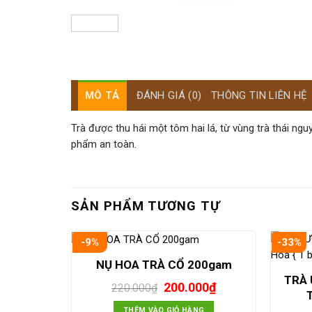
MÔ TẢ
ĐÁNH GIÁ (0)
THÔNG TIN LIÊN HỆ
Trà được thu hái một tôm hai lá, từ vùng trà thái ng
phẩm an toàn.
SẢN PHẨM TƯƠNG TỰ
-9%
-33%
NỤ HOA TRÀ CỔ 200gam
TRÀ 
Giá
Giá
200.000
₫
220.000
₫
gốc
hiện
là:
tại
THÊM VÀO GIỎ HÀNG