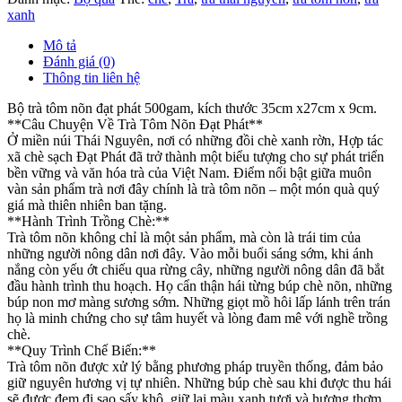
xanh
Mô tả
Đánh giá (0)
Thông tin liên hệ
Bộ trà tôm nõn đạt phát 500gam, kích thước 35cm x27cm x 9cm.
**Câu Chuyện Về Trà Tôm Nõn Đạt Phát**
Ở miền núi Thái Nguyên, nơi có những đồi chè xanh rờn, Hợp tác
xã chè sạch Đạt Phát đã trở thành một biểu tượng cho sự phát triển
bền vững và văn hóa trà của Việt Nam. Điểm nổi bật giữa muôn
vàn sản phẩm trà nơi đây chính là trà tôm nõn – một món quà quý
giá mà thiên nhiên ban tặng.
**Hành Trình Trồng Chè:**
Trà tôm nõn không chỉ là một sản phẩm, mà còn là trái tim của
những người nông dân nơi đây. Vào mỗi buổi sáng sớm, khi ánh
nắng còn yếu ớt chiếu qua rừng cây, những người nông dân đã bắt
đầu hành trình thu hoạch. Họ cẩn thận hái từng búp chè nõn, những
búp non mơ màng sương sớm. Những giọt mồ hôi lấp lánh trên trán
họ là minh chứng cho sự tâm huyết và lòng đam mê với nghề trồng
chè.
**Quy Trình Chế Biến:**
Trà tôm nõn được xử lý bằng phương pháp truyền thống, đảm bảo
giữ nguyên hương vị tự nhiên. Những búp chè sau khi được thu hái
sẽ được đem đi sao sấy khô, giữ lại màu xanh tươi và hương thơm