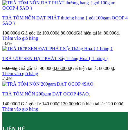
TRÀ TÔM NÕN ĐẠT PHÁT thượng hạng { gói 100gam OCOP 4
SAO }
100.000
₫
Giá gốc là: 100.000₫.
80.000
₫
Giá hiện tại là: 80.000₫.
Thêm vào giỏ hàng
-33%
TRÀ ƯỚP SEN ĐẠT PHÁT Sấy Thăng Hoa { 1 bông }
90.000
₫
Giá gốc là: 90.000₫.
60.000
₫
Giá hiện tại là: 60.000₫.
Thêm vào giỏ hàng
-14%
TRÀ TÔM NÕN 200gam ĐẠT OCOP 4SAO.
140.000
₫
Giá gốc là: 140.000₫.
120.000
₫
Giá hiện tại là: 120.000₫.
Thêm vào giỏ hàng
LIÊN HỆ