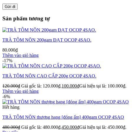
Sản phẩm tương tự
TRÀ TÔM NÕN 200gam ĐẠT OCOP 4SAO.
80.000
₫
Thêm vào giỏ hàng
-17%
TRÀ TÔM NÕN CAO CẤP 200g OCOP 4SAO.
120.000
₫
Giá gốc là: 120.000₫.
100.000
₫
Giá hiện tại là: 100.000₫.
Thêm vào giỏ hàng
-6%
Hết hàng
TRÀ TÔM NÕN thượng hạng [đóng ấm] 400gam OCOP 4SAO
480.000
₫
Giá gốc là: 480.000₫.
450.000
₫
Giá hiện tại là: 450.000₫.