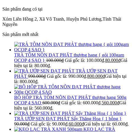
Sản phẩm đang có tại
Xóm Liên Hồng 2, Xã Vô Tranh, Huyện Phú Lương,Tỉnh Thái
Nguyên
Sản phẩm mới nhất
TRÀ TÔM NÕN ĐẠT PHÁT thượng hạng { gói 100gam
OCOP 4 SAO }
100.000
₫
Giá gốc là: 100.000₫.
80.000
₫
Giá
hiện tại là: 80.000₫.
TRÀ ƯỚP SEN ĐẠT
PHÁT
990.000
₫
Giá gốc là: 990.000₫.
800.000
₫
Giá hiện tại
là: 800.000₫.
BỘ HỘP TRÀ TÔM NÕN ĐẠT PHÁT thượng hạng 500g
OCOP 4 SAO
600.000
₫
Giá gốc là: 600.000₫.
560.000
₫
Giá
hiện tại là: 560.000₫.
TRÀ ƯỚP SEN ĐẠT PHÁT Sấy Thăng Hoa { 1 bông }
90.000
₫
Giá gốc là: 90.000₫.
60.000
₫
Giá hiện tại là: 60.000₫.
KẸO LẠC TRÀ