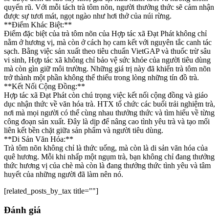
quyến rũ. Với mỗi tách trà tôm nõn, người thưởng thức sẽ cảm nhận
được sự tươi mát, ngọt ngào như hơi thở của núi rừng.
**Điểm Khác Biệt:**
Điểm đặc biệt của trà tôm nõn của Hợp tác xã Đạt Phát không chỉ
nằm ở hương vị, mà còn ở cách họ cam kết với nguyên tắc canh tác
sạch. Bằng việc sản xuất theo tiêu chuẩn VietGAP và thuốc trừ sâu
vi sinh, Hợp tác xã không chỉ bảo vệ sức khỏe của người tiêu dùng
mà còn gìn giữ môi trường. Những giá trị này đã khiến trà tôm nõn
trở thành một phần không thể thiếu trong lòng những tín đồ trà.
**Kết Nối Cộng Đồng:**
Hợp tác xã Đạt Phát còn chú trọng việc kết nối cộng đồng và giáo
dục nhận thức về văn hóa trà. HTX tổ chức các buổi trải nghiệm trà,
nơi mà mọi người có thể cùng nhau thưởng thức và tìm hiểu về từng
công đoạn sản xuất. Đây là dịp để nâng cao tình yêu trà và tạo mối
liên kết bền chặt giữa sản phẩm và người tiêu dùng.
**Di Sản Văn Hóa:**
Trà tôm nõn không chỉ là thức uống, mà còn là di sản văn hóa của
quê hương. Mỗi khi nhấp một ngụm trà, bạn không chỉ đang thưởng
thức hương vị của chè mà còn là đang thưởng thức tình yêu và tâm
huyết của những người đã làm nên nó.
[related_posts_by_tax title=""]
Đánh giá