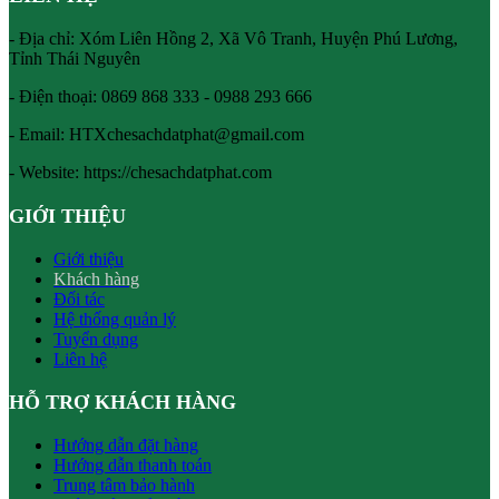
- Địa chỉ: Xóm Liên Hồng 2, Xã Vô Tranh, Huyện Phú Lương,
Tỉnh Thái Nguyên
- Điện thoại:
0869 868 333 - 0988 293 666
- Email:
HTXchesachdatphat@gmail.com
- Website: https://chesachdatphat.com
GIỚI THIỆU
Giới thiệu
Khách hàng
Đối tác
Hệ thống quản lý
Tuyển dụng
Liên hệ
HỖ TRỢ KHÁCH HÀNG
Hướng dẫn đặt hàng
Hướng dẫn thanh toán
Trung tâm bảo hành