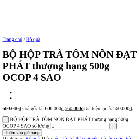
Trang chủ
/
Bộ quà
BỘ HỘP TRÀ TÔM NÕN ĐẠT
PHÁT thượng hạng 500g
OCOP 4 SAO
600.000
₫
Giá gốc là: 600.000₫.
560.000
₫
Giá hiện tại là: 560.000₫.
BỘ HỘP TRÀ TÔM NÕN ĐẠT PHÁT thượng hạng 500g
OCOP 4 SAO số lượng
Thêm vào giỏ hàng
Danh mục:
Bộ quà
Thẻ:
chè
,
Trà
,
trà thái nguyên
,
trà tôm nõn
,
trà