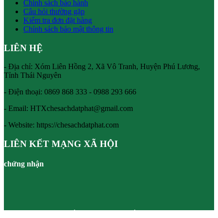
Chính sách bảo hành
Câu hỏi thường gặp
Kiểm tra đơn đặt hàng
Chính sách bảo mật thông tin
LIÊN HỆ
- Địa chỉ: Xóm Liên Hồng 2, Xã Vô Tranh, Huyện Phú Lương,
Tỉnh Thái Nguyên
- Điện thoại:
0869 868 333 - 0988 293 666
- Email:
HTXchesachdatphat@gmail.com
- Website: https://chesachdatphat.com
LIÊN KẾT MẠNG XÃ HỘI
chứng nhận
Powered by HTX CHÈ SẠCH ĐẠT PHÁT