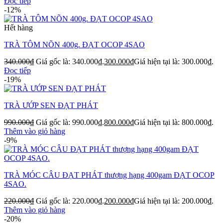
Đọc tiếp
-12%
Hết hàng
TRÀ TÔM NÕN 400g. ĐẠT OCOP 4SAO
340.000
₫
Giá gốc là: 340.000₫.
300.000
₫
Giá hiện tại là: 300.000₫.
Đọc tiếp
-19%
TRÀ ƯỚP SEN ĐẠT PHÁT
990.000
₫
Giá gốc là: 990.000₫.
800.000
₫
Giá hiện tại là: 800.000₫.
Thêm vào giỏ hàng
-9%
TRÀ MÓC CÂU ĐẠT PHÁT thượng hạng 400gam ĐẠT OCOP
4SAO.
220.000
₫
Giá gốc là: 220.000₫.
200.000
₫
Giá hiện tại là: 200.000₫.
Thêm vào giỏ hàng
-20%