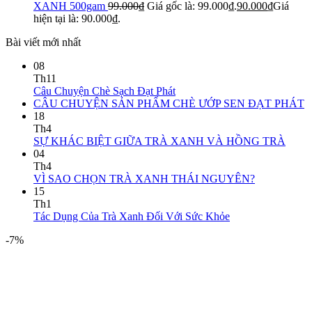
XANH 500gam
99.000
₫
Giá gốc là: 99.000₫.
90.000
₫
Giá
hiện tại là: 90.000₫.
Bài viết mới nhất
08
Th11
Câu Chuyện Chè Sạch Đạt Phát
CÂU CHUYỆN SẢN PHẨM CHÈ ƯỚP SEN ĐẠT PHÁT
18
Th4
SỰ KHÁC BIỆT GIỮA TRÀ XANH VÀ HỒNG TRÀ
04
Th4
VÌ SAO CHỌN TRÀ XANH THÁI NGUYÊN?
15
Th1
Tác Dụng Của Trà Xanh Đối Với Sức Khỏe
-7%