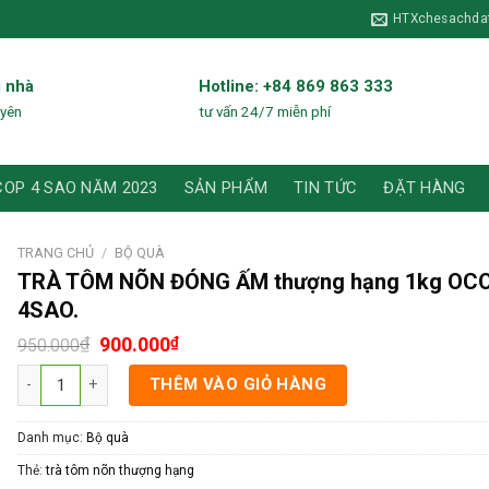
HTXchesachda
i nhà
Hotline: +84 869 863 333
uyên
tư vấn 24/7 miễn phí
COP 4 SAO NĂM 2023
SẢN PHẨM
TIN TỨC
ĐẶT HÀNG
TRANG CHỦ
/
BỘ QUÀ
TRÀ TÔM NÕN ĐÓNG ẤM thượng hạng 1kg OC
4SAO.
Giá
Giá
₫
900.000
₫
950.000
gốc
hiện
TRÀ TÔM NÕN ĐÓNG ẤM thượng hạng 1kg OCOP 4SAO. số lượng
là:
tại
THÊM VÀO GIỎ HÀNG
950.000₫.
là:
900.000₫.
Danh mục:
Bộ quà
Thẻ:
trà tôm nõn thượng hạng