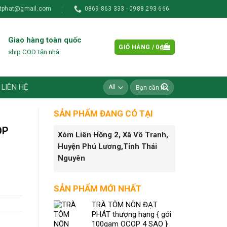
tphat@gmail.com
0869 863 333 - 0988 293 666
Giao hàng toàn quốc
GIỎ HÀNG /
0
₫
ship COD tận nhà
Tìm
LIÊN HỆ
kiếm:
SẢN PHẨM ĐANG CÓ TẠI
OP
Xóm Liên Hồng 2, Xã Vô Tranh,
Huyện Phú Lương,Tỉnh Thái
Nguyên
SẢN PHẨM MỚI NHẤT
TRÀ TÔM NÕN ĐẠT
PHÁT thượng hạng { gói
100gam OCOP 4 SAO }