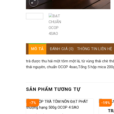
MÔ TẢ
ĐÁNH GIÁ (0)
THÔNG TIN LIÊN HỆ
trà được thu hái một tôm một lá, từ vùng thái chè th
thái nguyên, chuẩn OCOP 4sao,Tổng 5 hộp mica 200
SẢN PHẨM TƯƠNG TỰ
-7%
-19%
TR