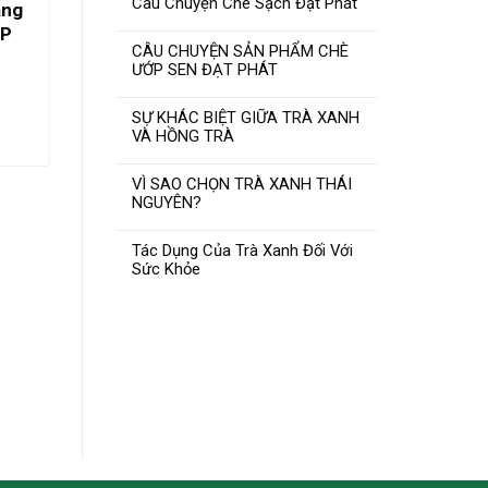
Câu Chuyện Chè Sạch Đạt Phát
ạng
OP
CÂU CHUYỆN SẢN PHẨM CHÈ
ƯỚP SEN ĐẠT PHÁT
iá
iện
SỰ KHÁC BIỆT GIỮA TRÀ XANH
i
VÀ HỒNG TRÀ
:
50.000₫.
VÌ SAO CHỌN TRÀ XANH THÁI
NGUYÊN?
TRÀ MÓC CÂU ĐẠT PHÁT
Tác Dụng Của Trà Xanh Đối Với
Sức Khỏe
thượng hạng 400gam ĐẠT
OCOP 4SAO.
Giá
Giá
200.000
₫
220.000
₫
gốc
hiện
là:
tại
THÊM VÀO GIỎ HÀNG
220.000₫.
là:
200.000₫.