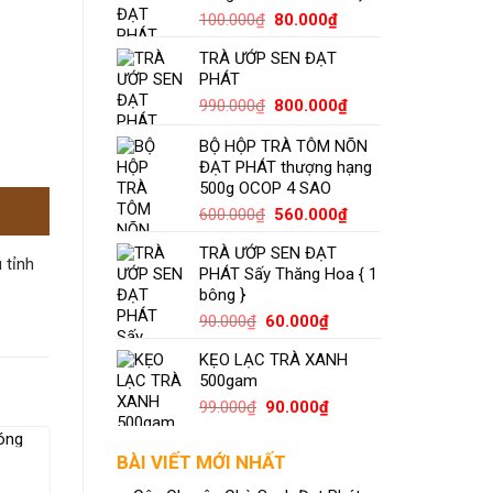
Giá
Giá
100.000
₫
80.000
₫
gốc
hiện
TRÀ ƯỚP SEN ĐẠT
là:
tại
PHÁT
100.000₫.
là:
80.000₫.
Giá
Giá
990.000
₫
800.000
₫
gốc
hiện
BỘ HỘP TRÀ TÔM NÕN
là:
tại
ĐẠT PHÁT thượng hạng
990.000₫.
là:
500g OCOP 4 SAO
800.000₫.
Giá
Giá
600.000
₫
560.000
₫
gốc
hiện
TRÀ ƯỚP SEN ĐẠT
là:
tại
 tỉnh
PHÁT Sấy Thăng Hoa { 1
600.000₫.
là:
bông }
560.000₫.
Giá
Giá
90.000
₫
60.000
₫
gốc
hiện
KẸO LẠC TRÀ XANH
là:
tại
500gam
90.000₫.
là:
60.000₫.
Giá
Giá
99.000
₫
90.000
₫
gốc
hiện
-9%
là:
tại
BÀI VIẾT MỚI NHẤT
99.000₫.
là:
90.000₫.