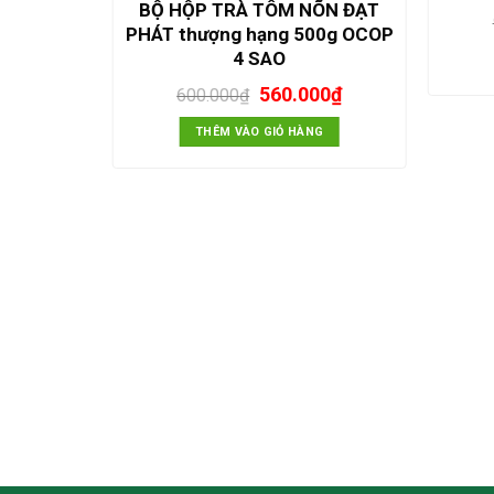
BỘ HỘP TRÀ TÔM NÕN ĐẠT
PHÁT thượng hạng 500g OCOP
4 SAO
Giá
Giá
560.000
₫
600.000
₫
gốc
hiện
là:
tại
THÊM VÀO GIỎ HÀNG
600.000₫.
là:
560.000₫.